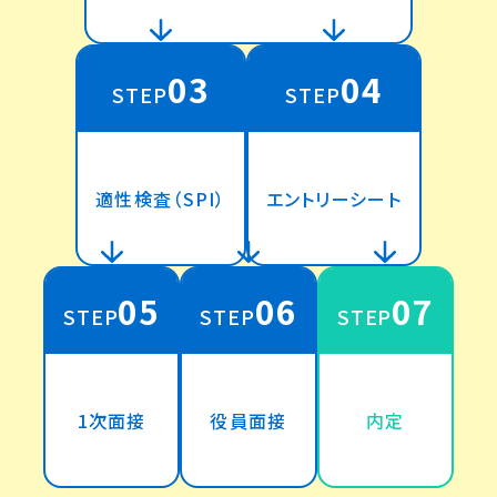
03
04
STEP
STEP
適性検査（SPI）
エントリーシート
05
06
07
STEP
STEP
STEP
1次面接
役員面接
内定