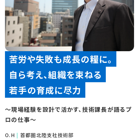
苦労や失敗も成長の糧に。
自ら考え、組織を束ねる
若手の育成に尽力
〜現場経験を設計で活かす、技術課長が語るプ
ロの仕事〜
O.H
|
首都圏北陸支社技術部