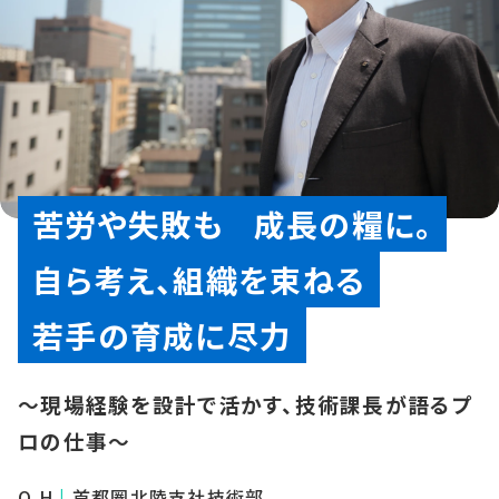
苦労や失敗も
成長の糧に。
自ら考え、組織を束ねる
若手の育成に尽力
〜現場経験を設計で活かす、技術課長が語るプ
ロの仕事〜
O.H
|
首都圏北陸支社技術部